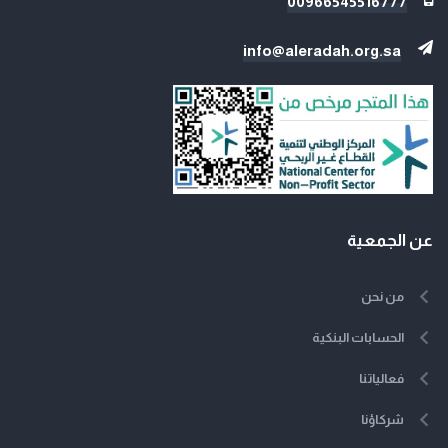
00966545516777
info@aleradah.org.sa
عن الجمعية
من نحن
الحسابات البنكية
فعالياتنا
شركاؤنا