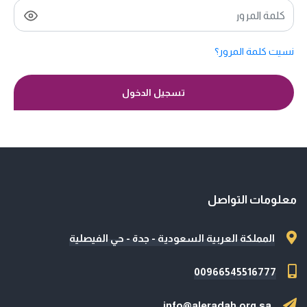
نسيت كلمة المرور؟
تسجيل الدخول
معلومات التواصل
المملكة العربية السعودية - جدة - حي الفيصلية
00966545516777
info@aleradah.org.sa