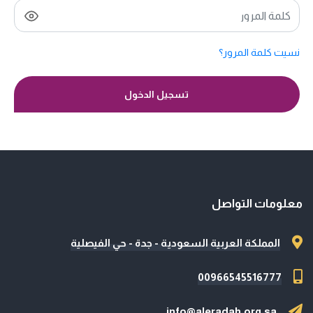
نسيت كلمة المرور؟
تسجيل الدخول
معلومات التواصل
المملكة العربية السعودية - جدة - حي الفيصلية
00966545516777
info@aleradah.org.sa