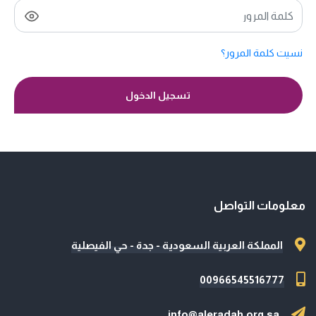
نسيت كلمة المرور؟
تسجيل الدخول
معلومات التواصل
المملكة العربية السعودية - جدة - حي الفيصلية
00966545516777
info@aleradah.org.sa