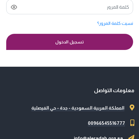
نسيت كلمة المرور؟
تسجيل الدخول
معلومات التواصل
المملكة العربية السعودية - جدة - حي الفيصلية
00966545516777
info@aleradah.org.sa