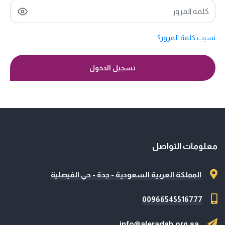
نسيت كلمة المرور؟
تسجيل الدخول
معلومات التواصل
المملكة العربية السعودية - جدة - حي الفيصلية
00966545516777
info@aleradah.org.sa