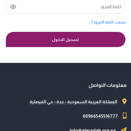
نسيت كلمة المرور؟
تسجيل الدخول
معلومات التواصل
المملكة العربية السعودية - جدة - حي الفيصلية
00966545516777
info@aleradah.org.sa