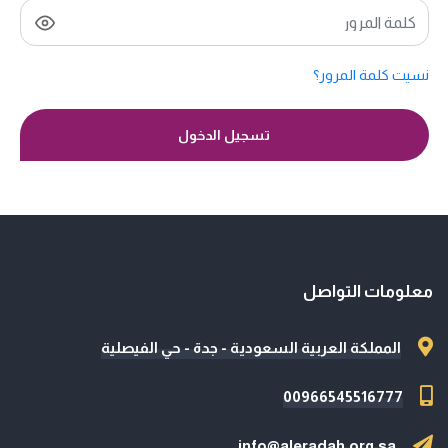
نسيت كلمة المرور؟
تسجيل الدخول
معلومات التواصل
المملكة العربية السعودية - جدة - حي الفيصلية
00966545516777
info@aleradah.org.sa